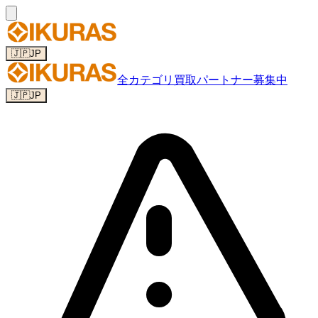
🇯🇵
JP
全カテゴリ
買取パートナー募集中
🇯🇵
JP