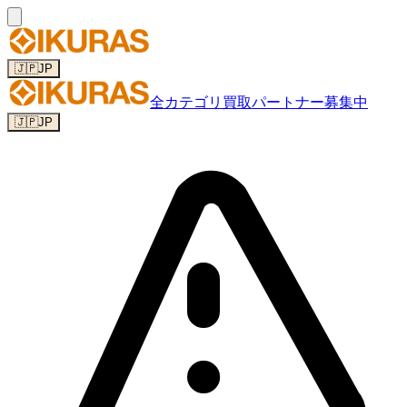
🇯🇵
JP
全カテゴリ
買取パートナー募集中
🇯🇵
JP