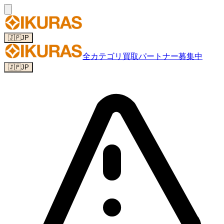
🇯🇵
JP
全カテゴリ
買取パートナー募集中
🇯🇵
JP