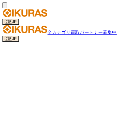
🇯🇵
JP
全カテゴリ
買取パートナー募集中
🇯🇵
JP