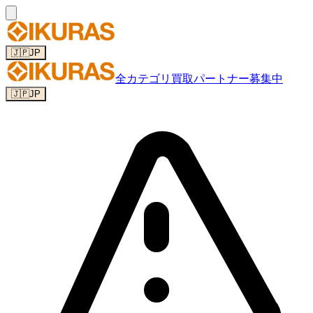
🇯🇵
JP
全カテゴリ
買取パートナー募集中
🇯🇵
JP