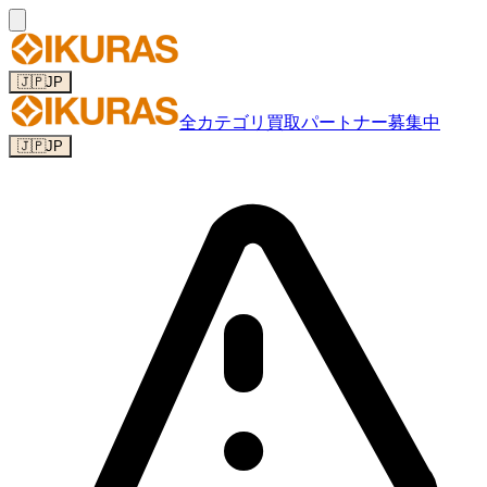
🇯🇵
JP
全カテゴリ
買取パートナー募集中
🇯🇵
JP