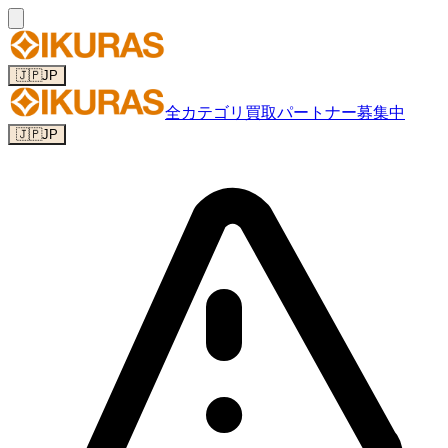
🇯🇵
JP
全カテゴリ
買取パートナー募集中
🇯🇵
JP