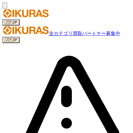
🇯🇵
JP
全カテゴリ
買取パートナー募集中
🇯🇵
JP