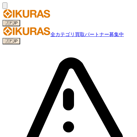
🇯🇵
JP
全カテゴリ
買取パートナー募集中
🇯🇵
JP