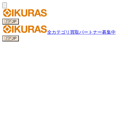
🇯🇵
JP
全カテゴリ
買取パートナー募集中
🇯🇵
JP