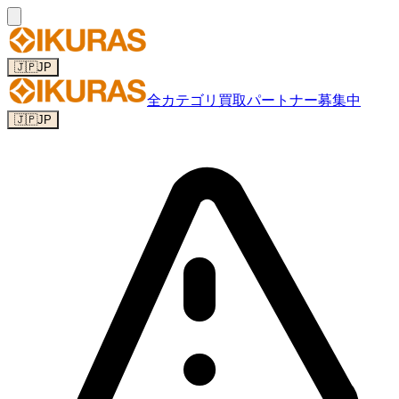
🇯🇵
JP
全カテゴリ
買取パートナー募集中
🇯🇵
JP