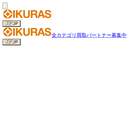
🇯🇵
JP
全カテゴリ
買取パートナー募集中
🇯🇵
JP