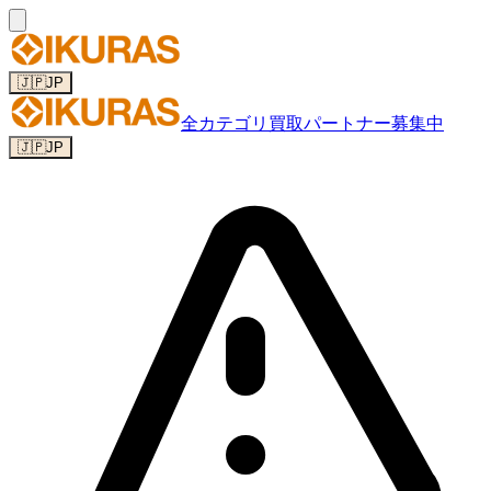
🇯🇵
JP
全カテゴリ
買取パートナー募集中
🇯🇵
JP