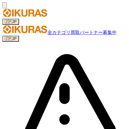
🇯🇵
JP
全カテゴリ
買取パートナー募集中
🇯🇵
JP