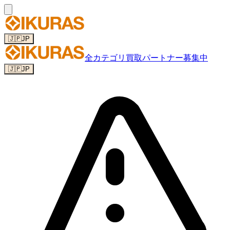
🇯🇵
JP
全カテゴリ
買取パートナー募集中
🇯🇵
JP