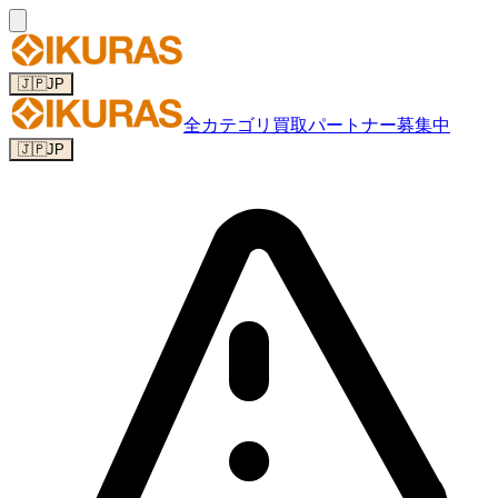
🇯🇵
JP
全カテゴリ
買取パートナー募集中
🇯🇵
JP