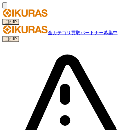
🇯🇵
JP
全カテゴリ
買取パートナー募集中
🇯🇵
JP