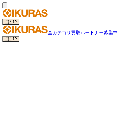
🇯🇵
JP
全カテゴリ
買取パートナー募集中
🇯🇵
JP