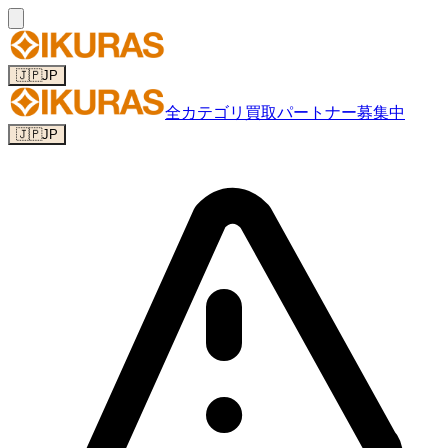
🇯🇵
JP
全カテゴリ
買取パートナー募集中
🇯🇵
JP