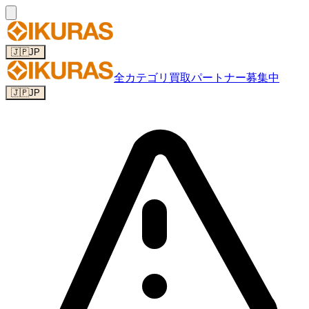
🇯🇵
JP
全カテゴリ
買取パートナー募集中
🇯🇵
JP