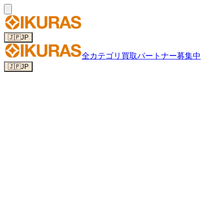
🇯🇵
JP
全カテゴリ
買取パートナー募集中
🇯🇵
JP