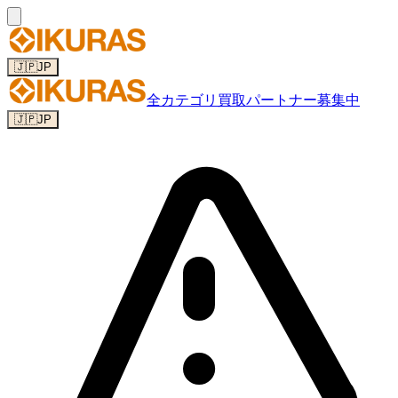
🇯🇵
JP
全カテゴリ
買取パートナー募集中
🇯🇵
JP