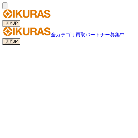
🇯🇵
JP
全カテゴリ
買取パートナー募集中
🇯🇵
JP