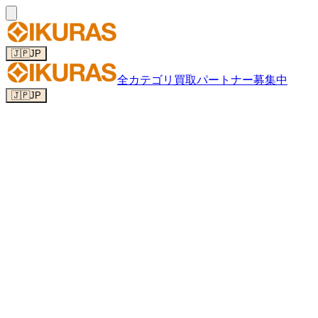
🇯🇵
JP
全カテゴリ
買取パートナー募集中
🇯🇵
JP