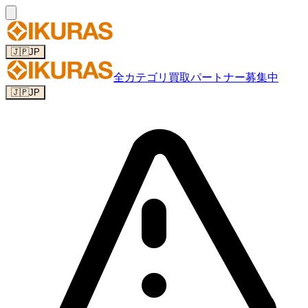
🇯🇵
JP
全カテゴリ
買取パートナー募集中
🇯🇵
JP