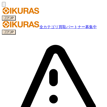
🇯🇵
JP
全カテゴリ
買取パートナー募集中
🇯🇵
JP