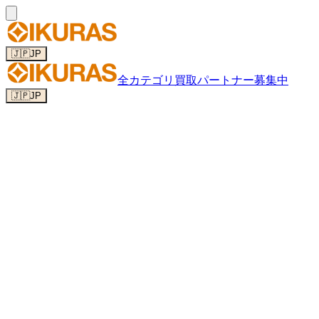
🇯🇵
JP
全カテゴリ
買取パートナー募集中
🇯🇵
JP