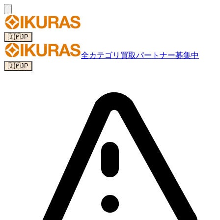
🇯🇵
JP
全カテゴリ
買取パートナー募集中
🇯🇵
JP