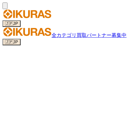
🇯🇵
JP
全カテゴリ
買取パートナー募集中
🇯🇵
JP