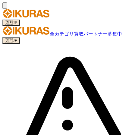
🇯🇵
JP
全カテゴリ
買取パートナー募集中
🇯🇵
JP