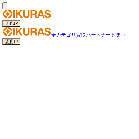
🇯🇵
JP
全カテゴリ
買取パートナー募集中
🇯🇵
JP