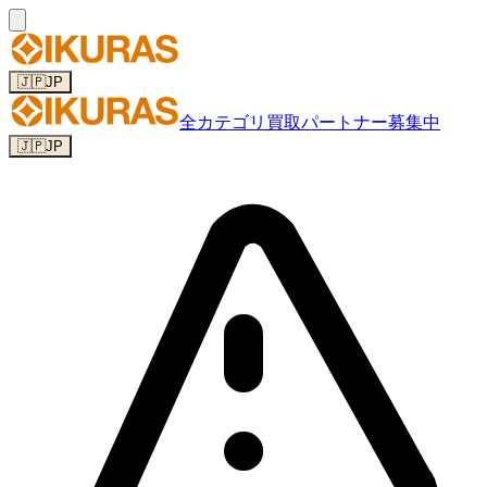
🇯🇵
JP
全カテゴリ
買取パートナー募集中
🇯🇵
JP