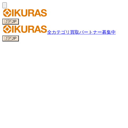
🇯🇵
JP
全カテゴリ
買取パートナー募集中
🇯🇵
JP