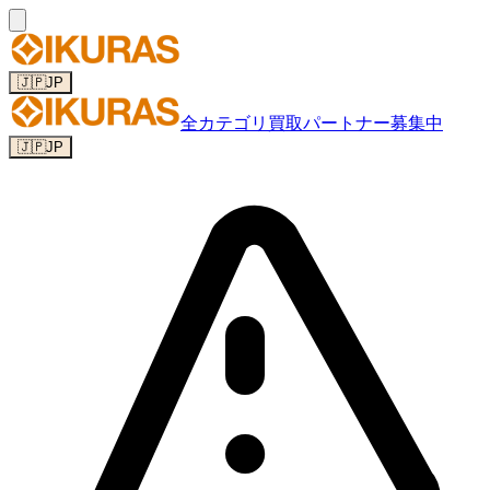
🇯🇵
JP
全カテゴリ
買取パートナー募集中
🇯🇵
JP