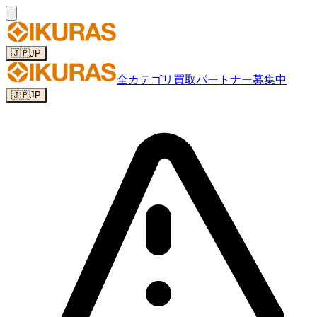
🇯🇵
JP
全カテゴリ
買取パートナー募集中
🇯🇵
JP