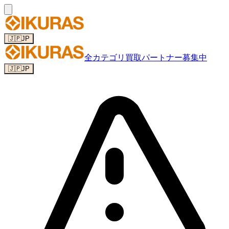
🇯🇵
JP
全カテゴリ
買取パートナー募集中
🇯🇵
JP