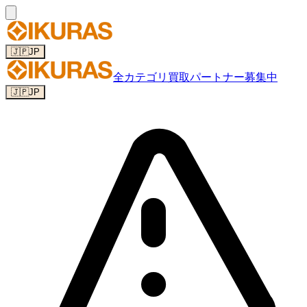
🇯🇵
JP
全カテゴリ
買取パートナー募集中
🇯🇵
JP