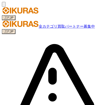
🇯🇵
JP
全カテゴリ
買取パートナー募集中
🇯🇵
JP