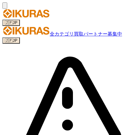
🇯🇵
JP
全カテゴリ
買取パートナー募集中
🇯🇵
JP