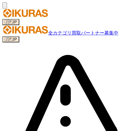
🇯🇵
JP
全カテゴリ
買取パートナー募集中
🇯🇵
JP