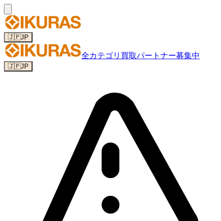
🇯🇵
JP
全カテゴリ
買取パートナー募集中
🇯🇵
JP