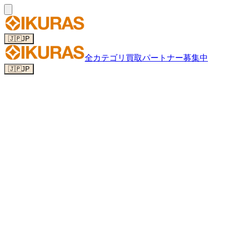
🇯🇵
JP
全カテゴリ
買取パートナー募集中
🇯🇵
JP