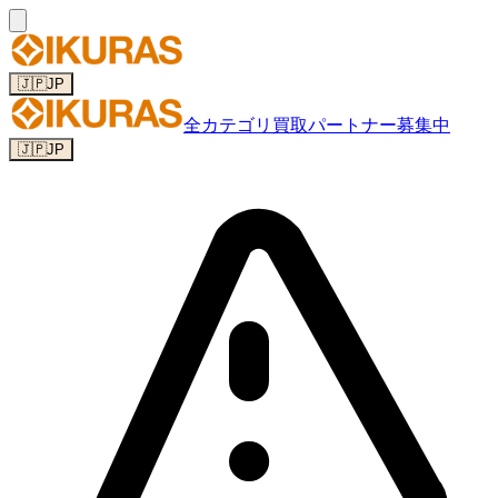
🇯🇵
JP
全カテゴリ
買取パートナー募集中
🇯🇵
JP