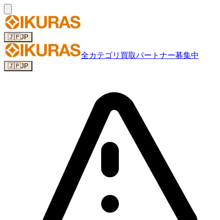
🇯🇵
JP
全カテゴリ
買取パートナー募集中
🇯🇵
JP