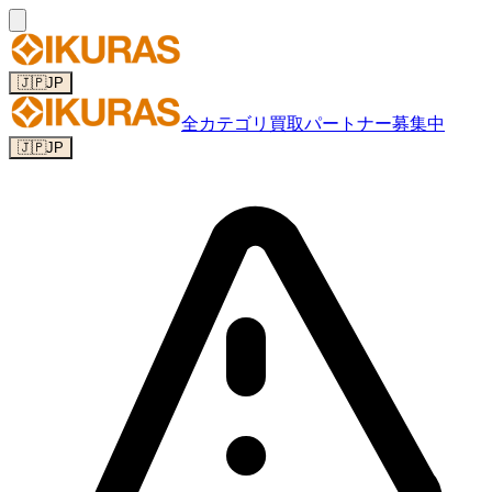
🇯🇵
JP
全カテゴリ
買取パートナー募集中
🇯🇵
JP