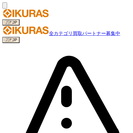
🇯🇵
JP
全カテゴリ
買取パートナー募集中
🇯🇵
JP