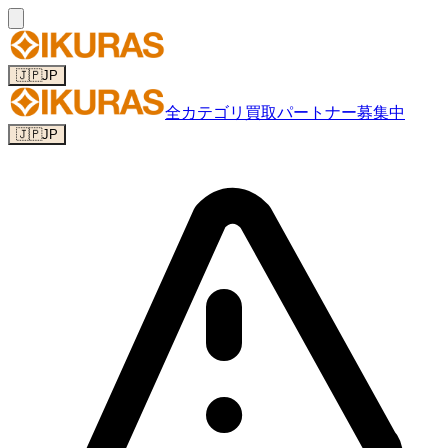
🇯🇵
JP
全カテゴリ
買取パートナー募集中
🇯🇵
JP