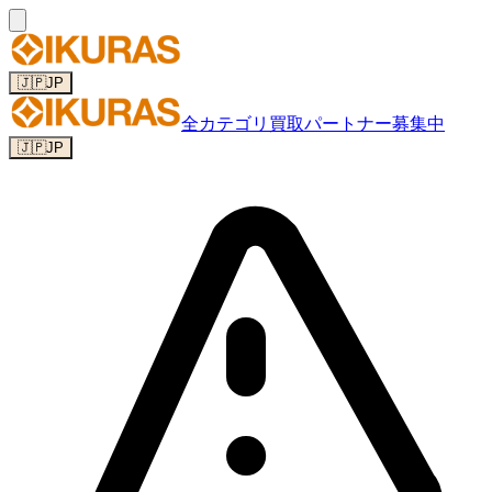
🇯🇵
JP
全カテゴリ
買取パートナー募集中
🇯🇵
JP