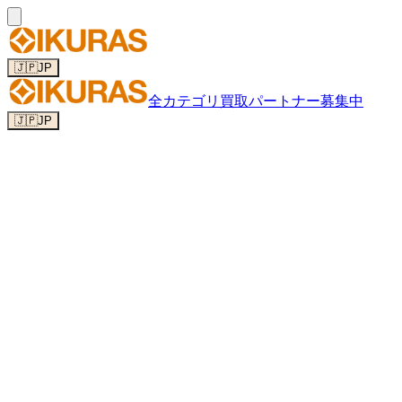
🇯🇵
JP
全カテゴリ
買取パートナー募集中
🇯🇵
JP