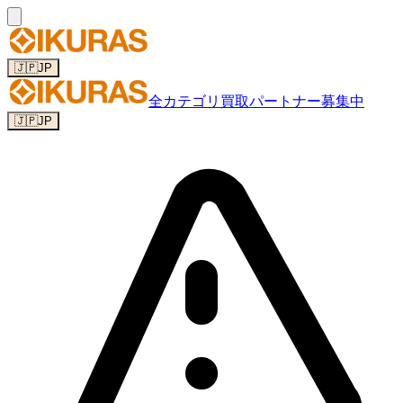
🇯🇵
JP
全カテゴリ
買取パートナー募集中
🇯🇵
JP